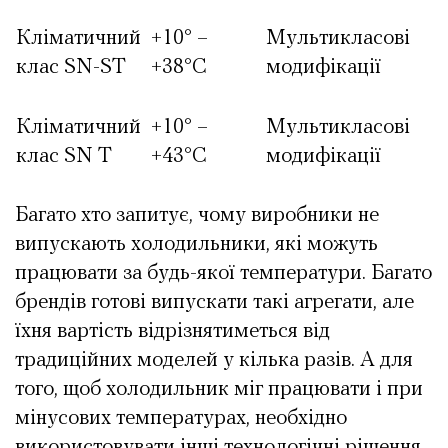
Кліматичний
+10° –
Мультикласові
клас SN-ST
+38°С
модифікації
Кліматичний
+10° –
Мультикласові
клас SN T
+43°С
модифікації
Багато хто запитує, чому виробники не
випускають холодильники, які можуть
працювати за будь-якої температури. Багато
брендів готові випускати такі агрегати, але
їхня вартість відрізнятиметься від
традиційних моделей у кілька разів. А для
того, щоб холодильник міг працювати і при
мінусових температурах, необхідно
використовувати інші технологічні рішення,