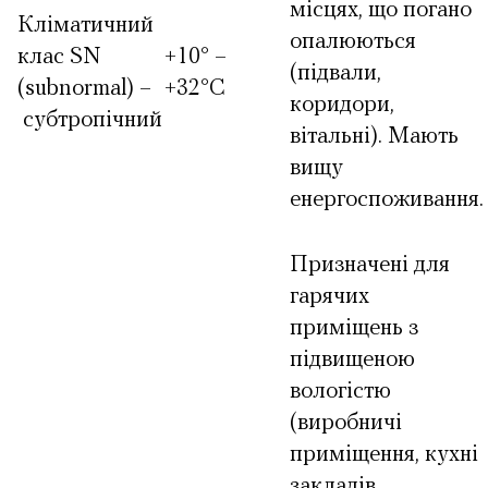
місцях, що погано
Кліматичний
опалюються
клас SN
+10° –
(підвали,
(subnormal) –
+32°С
коридори,
субтропічний
вітальні). Мають
вищу
енергоспоживання.
Призначені для
гарячих
приміщень з
підвищеною
вологістю
(виробничі
приміщення, кухні
закладів