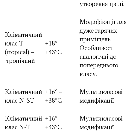
утворення цвілі.
Модифікації для
дуже гарячих
Кліматичний
приміщень.
клас T
+18° –
Особливості
(tropical) –
+43°С
аналогічні до
тропічний
попереднього
класу.
Кліматичний
+16° –
Мультикласові
клас N-ST
+38°С
модифікації
Кліматичний
+16° –
Мультикласові
клас N-T
+43°С
модифікації