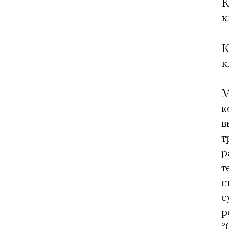
К
к
К
к
М
к
в
т
р
т
с
с
р
°