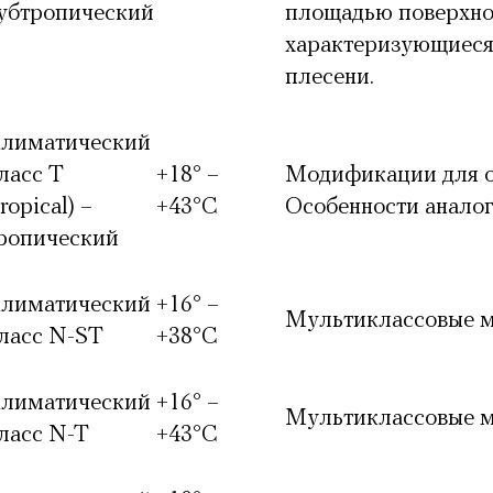
убтропический
площадью поверхно
характеризующиеся
плесени.
лиматический
ласс T
+18° –
Модификации для о
tropical) –
+43°С
Особенности анало
ропический
лиматический
+16° –
Мультиклассовые 
ласс N-ST
+38°С
лиматический
+16° –
Мультиклассовые 
ласс N-T
+43°С