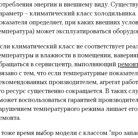
отребления энергии и внешнему виду. Существ
араметр – климатический класс холодильника.
оказателя определяет, при каких внешних услов
емпература) может эксплуатироваться оборудо
сли климатический класс не соответствует ре
емпературы и влажности в помещении, наверня
бращаться в сервисцентр, выполняющий
ремонт
вязано с тем, что если температурные показате
екомендованных производителем, агрегат работ
го ресурс существенно сокращается. В таких сл
может воспользоваться гарантией производителя
арушением температурного режима лишает его
емонта.
 тоже время выбор модели с классом “про запа