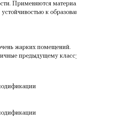
сти. Применяются материалы,
 устойчивостью к образованию
чень жарких помещений.
гичные предыдущему классу.
модификации
модификации