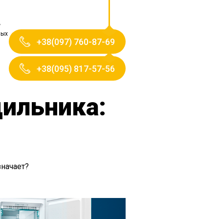
ных
+38(097) 760-87-69
+38(095) 817-57-56
дильника:
значает?