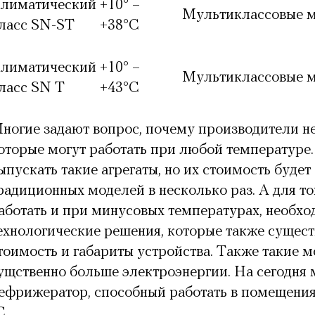
лиматический
+10° –
Мультиклассовые 
ласс SN-ST
+38°С
лиматический
+10° –
Мультиклассовые 
ласс SN T
+43°С
ногие задают вопрос, почему производители н
оторые могут работать при любой температуре
ыпускать такие агрегаты, но их стоимость будет
радиционных моделей в несколько раз. А для то
аботать и при минусовых температурах, необхо
ехнологические решения, которые также сущес
тоимость и габариты устройства. Также такие м
ущственно больше электроэнергии. На сегодня
ефрижератор, способный работать в помещениях
C.