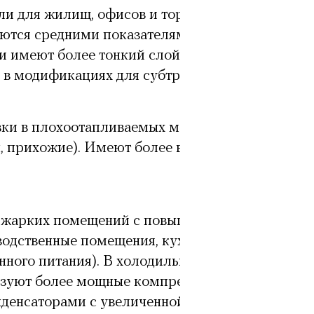
и для жилищ, офисов и торговых
ются средними показателями
и имеют более тонкий слой
 в модификациях для субтропиков.
вки в плохоотапливаемых местах
, прихожие). Имеют более высокое
 жарких помещений с повышенной
водственные помещения, кухни
нного питания). В холодильниках
ьзуют более мощные компрессоры с
нденсаторами с увеличенной