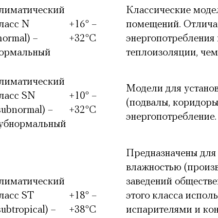
лиматический
Классические модел
ласс N
+16° –
помещений. Отлича
normal) –
+32°С
энергопотребления 
ормальный
теплоизоляции, чем
лиматический
Модели для устано
ласс SN
+10° –
(подвалы, коридоры
subnormal) –
+32°С
энергопотребление.
убнормальный
Предназначены для
влажностью (произ
лиматический
заведений обществе
ласс ST
+18° –
этого класса испол
subtropical) –
+38°С
испарителями и ко