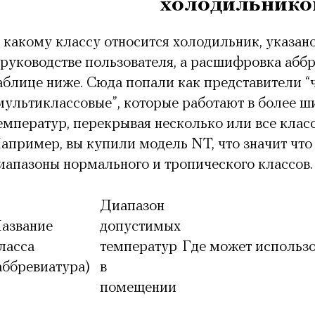
холодильнико
 какому классу относится холодильник, указан
 руководстве пользователя, а расшифровка абб
аблице ниже. Сюда попали как представители “ч
мультиклассовые”, которые работают в более 
емператур, перекрывая несколько или все клас
апример, вы купили модель NT, что значит что 
иапазоны нормального и тропического классов
Диапазон
азвание
допустимых
ласса
температур
Где может использо
аббревиатура)
в
помещении