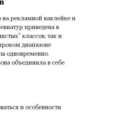
в
о на рекламной наклейке и
ревиатур приведена в
истых” классов, так и
широком диапазоне
сы одновременно.
она объединила в себе
.
ваться и особенности