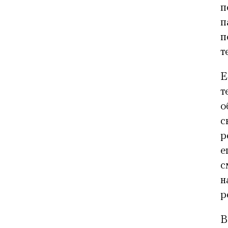
п
п
п
т
Е
т
о
с
р
е
с
н
р
В