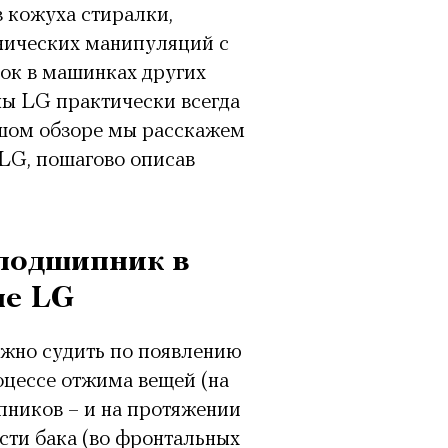
з кожуха стиралки,
нических манипуляций с
ок в машинках других
ны LG практически всегда
ьшом обзоре мы расскажем
LG, пошагово описав
 подшипник в
не LG
ожно судить по появлению
оцессе отжима вещей (на
пников – и на протяжении
сти бака (во фронтальных