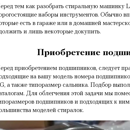
еред тем как разобрать стиральную машинку L
орогостоящие наборы инструментов. Обычно впо
оторые есть в гараже или в домашней мастерс
должить и лишь некоторые докупить.
Приобретение подш
еред приобретением подшипников, следует пр
одходящие на вашу модель
номера подшипнико
G
, а также типоразмер сальника. Подбор выпо
аталогам. Для облегчения этой задачи мы поме
ипоразмеров подшипников и подходящих к ним
ольшинства моделей стиралок.