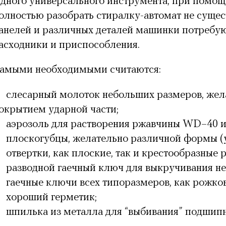
дного универсального инструмента, при помощ
олностью разобрать стиралку-автомат не сущес
анелей и различных деталей машинки потребую
асходники и приспособления.
амыми необходимыми считаются:
слесарный молоток небольших размеров, жел
окрытием ударной части;
аэрозоль для растворения ржавчины WD–40 ил
плоскогубцы, желательно различной формы (ут
отвертки, как плоские, так и крестообразные
разводной гаечный ключ для выкручивания не
гаечные ключи всех типоразмеров, как рожково
хороший герметик;
шпилька из металла для “выбивания” подшипн