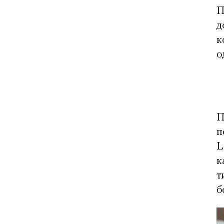
П
д
к
о
П
п
L
к
т
б