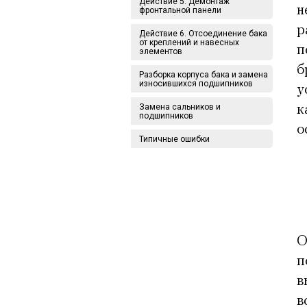
Действие 5. Демонтаж
н
фронтальной панели
р
Действие 6. Отсоединение бака
от креплений и навесных
п
элементов
б
Разборка корпуса бака и замена
износившихся подшипников
у
Замена сальников и
к
подшипников
о
Типичные ошибки
О
п
в
в