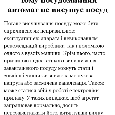
Чому посудомийний
автомат не висушує посуд
Погане висушування посуду може бути
спричинене як неправильною
експлуатацією апарата і невиконанням
рекомендацій виробника, так і поломкою
одного з вузлів машини. Крім цього, часто
причиною недостатнього висушування
завантаженого посуду можуть стати і
зовнішні чинники: знижена мережева
напруга або засмічена каналізація. Також
може статися збій у роботі електроніки
приладу. У таких випадках, щоб агрегат
запрацював нормально, досить
перезавантажити його, витягнувши вилку