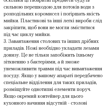
оскільки ці габаритні предмети будуть
сильною перешкодою для потоків води з
розподільних коромисел і погіршать якість
мийки. Пластикові та інші легкі вироби слід
закріпити, щоб вони не могли зміститися
під час циклу мийки.
Завантаження столових та інших дрібних
приладів. Ножі необхідно укладати лезами
донизу. Це не тільки запобіжить їхньому
зіткненню з бактеріями, а й зможе
унеможливити травми під час вивантаження
посуду. Якщо у вашому апараті передбачено
спеціальне відділення для таких приладів,
розміщуйте однотипні елементи поруч.
Якщо окремий контейнер для цього
кухонного начиння відсутній - столові