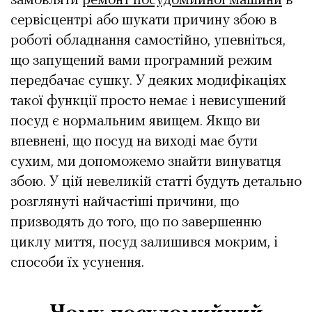
замовляти
ремонт посудомийної машини
в
сервісцентрі або шукати причину збою в
роботі обладнання самостійно, упевніться,
що запущений вами програмний режим
передбачає сушку. У деяких модифікаціях
такої функції просто немає і невисушений
посуд є нормальним явищем. Якщо ви
впевнені, що посуд на виході має бути
сухим, ми допоможемо знайти винуватця
збою. У цій невеликій статті будуть детально
розглянуті найчастіші причини, що
призводять до того, що по завершенню
циклу миття, посуд залишився мокрим, і
способи їх усунення.