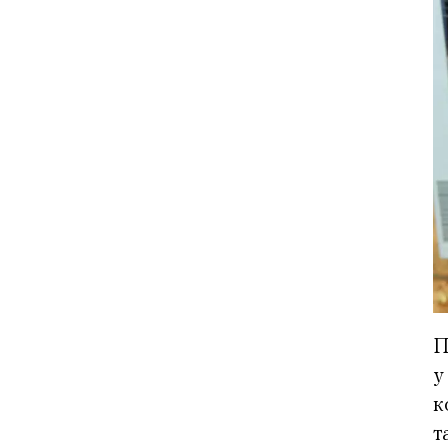
П
у
к
т