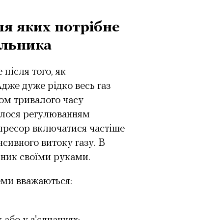
ля яких потрібне
ильника
після того, як
дже дуже рідко весь газ
ом тривалого часу
алося регулюванням
мпресор включатися частіше
сивного витоку газу. В
ьник своїми руками.
ми вважаються: