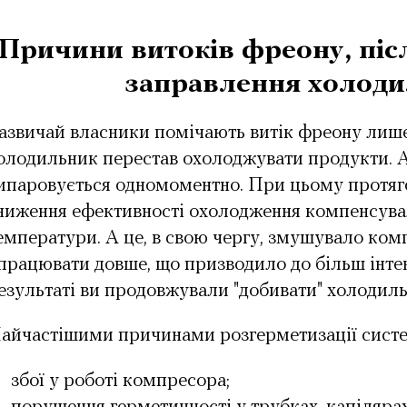
Причини витоків фреону, піс
заправлення холод
азвичай власники помічають витік фреону лише 
олодильник перестав охолоджувати продукти. А
ипаровується одномоментно. При цьому протяг
ниження ефективності охолодження компенсув
емператури. А це, в свою чергу, змушувало ко
 працювати довше, що призводило до більш інтен
езультаті ви продовжували "добивати" холодил
айчастішими причинами розгерметизації систе
збої у роботі компресора;