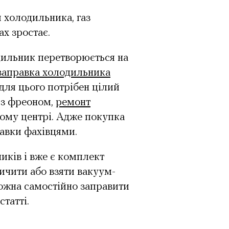
 холодильника, газ
х зростає.
дильник перетворюється на
заправка холодильника
і для цього потрібен цілий
 з фреоном,
ремонт
ному центрі. Адже покупка
равки фахівцями.
ників і вже є комплект
ичити або взяти вакуум-
можна самостійно заправити
татті.