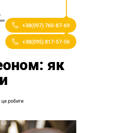
2
них
+38(097) 760-87-69
+38(095) 817-57-56
еоном: як
и
 це робити