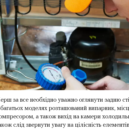
ерш за все необхідно уважно оглянути задню ст
 багатьох моделях розташований випарник, місц
омпресором, а також вихід на камери холодиль
акож слід звернути увагу на цілісність елементі