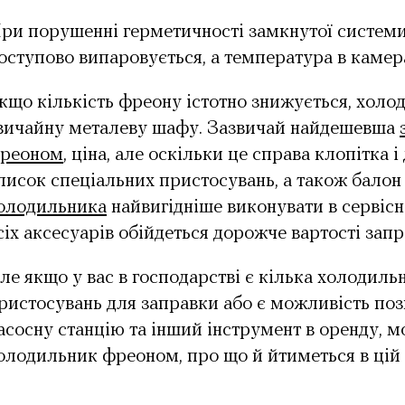
ри порушенні герметичності замкнутої системи
оступово випаровується, а температура в камера
кщо кількість фреону істотно знижується, холо
вичайну металеву шафу. Зазвичай найдешевша
реоном
, ціна, але оскільки це справа клопітка 
писок спеціальних пристосувань, а також балон
олодильника
найвигідніше виконувати в сервіс
сіх аксесуарів обійдеться дорожче вартості зап
ле якщо у вас в господарстві є кілька холодиль
ристосувань для заправки або є можливість поз
асосну станцію та інший інструмент в оренду, 
олодильник фреоном, про що й йтиметься в цій с