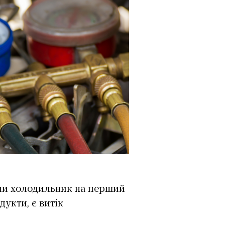
оли холодильник на перший
укти, є витік