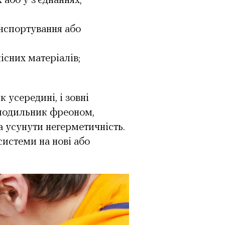
або у з'єднаннях;
нспортування або
існих матеріалів;
 усередині, і зовні
олодильник фреоном,
а усунути негерметичність.
системи на нові або