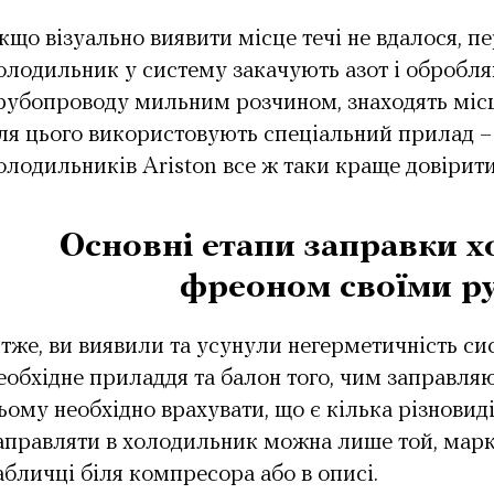
кщо візуально виявити місце течі не вдалося, п
олодильник у систему закачують азот і обробл
рубопроводу мильним розчином, знаходять міс
ля цього використовують спеціальний прилад –
олодильників Ariston все ж таки краще довірит
Основні етапи заправки 
фреоном своїми р
тже, ви виявили та усунули негерметичність си
еобхідне приладдя та балон того, чим заправля
ьому необхідно врахувати, що є кілька різновиді
аправляти в холодильник можна лише той, марка
абличці біля компресора або в описі.