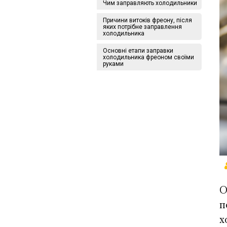
Чим заправляють холодильники
Причини витоків фреону, після
яких потрібне заправлення
холодильника
Основні етапи заправки
холодильника фреоном своїми
руками
О
п
х