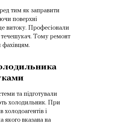
еред тим як заправити
яючи поверхні
це витоку. Професіонали
 течешукач. Тому ремонт
и фахівцям.
холодильника
уками
стеми та підготували
ють холодильник. При
в холодоагентів і
 якого вказана на