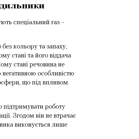
одильники
ють спеціальний газ –
 без кольору та запаху,
ому стані та його віддача
ному стані речовина не
ю негативною особливістю
осфери, що під впливом
о підтримувати роботу
ії. Згодом він не втрачає
ьника виконується лише