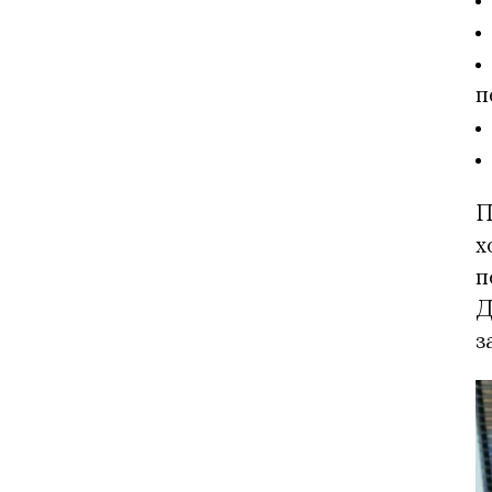
п
П
х
п
Д
з