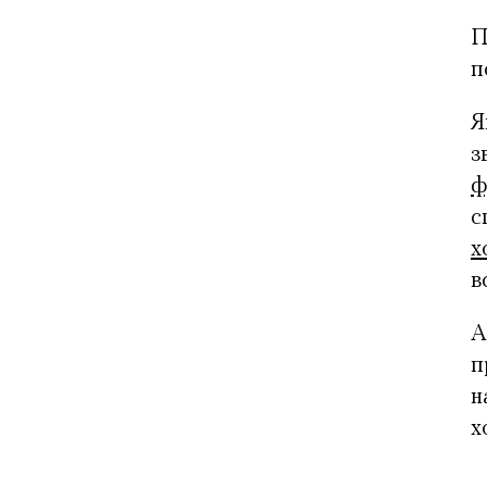
П
п
Я
з
ф
с
х
в
А
п
н
х