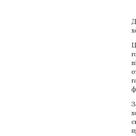
Д
х
Ц
г
п
о
г
ф
З
х
с
п