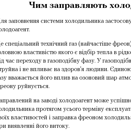
Чим заправляють хол
ля заповнення системи холодильника застосову
олодоагент.
е спеціальний технічний газ (найчастіше фреон)
оловною властивістю якого є відбір тепла в рідк
ід час переходу в газоподібну фазу. У газоподіб
труйна і не впливає на здоров'я людини. Єдино
азу вважається його вплив на озоновий шар атм
реону руйнується.
аправлений на заводі холодоагент може успішн
олодильника протягом усього терміну експлуатац
воїх властивостей і заправка фреоном холодил
ри виявленні його витоку.