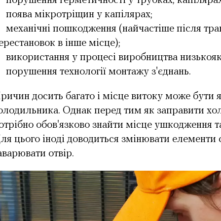
порушення герметичності у трубках, капілярах 
поява мікротріщин у капілярах;
механічні пошкодження (найчастіше після тра
ерестановок в інше місце);
використання у процесі виробництва низькояк
порушення технології монтажу з'єднань.
ричин досить багато і місце витоку може бути як
олодильника. Однак перед тим як заправити х
отрібно обов'язково знайти місце ушкодження т
ля цього іноді доводиться змінювати елементи 
аварювати отвір.