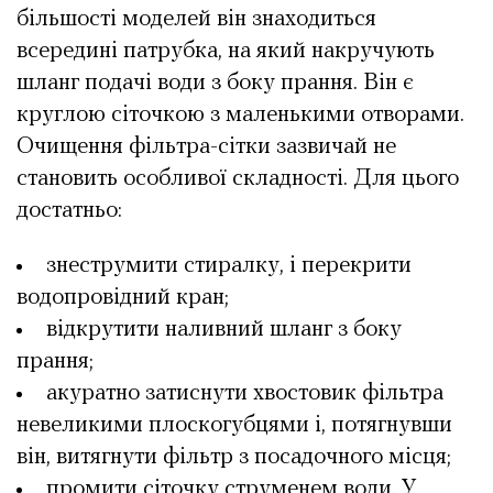
більшості моделей він знаходиться
всередині патрубка, на який накручують
шланг подачі води з боку прання. Він є
круглою сіточкою з маленькими отворами.
Очищення фільтра-сітки зазвичай не
становить особливої складності. Для цього
достатньо:
знеструмити стиралку, і перекрити
водопровідний кран;
відкрутити наливний шланг з боку
прання;
акуратно затиснути хвостовик фільтра
невеликими плоскогубцями і, потягнувши
він, витягнути фільтр з посадочного місця;
промити сіточку струменем води. У