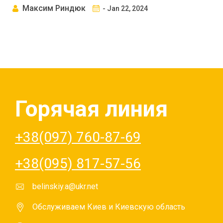
Максим Риндюк
- Jan 22, 2024
Горячая линия
+38(097) 760-87-69
+38(095) 817-57-56
belinskiy.a@ukr.net
Обслуживаем Киев и Киевскую область