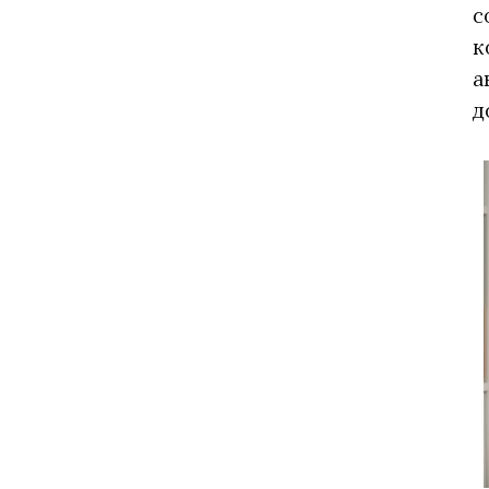
с
к
а
д