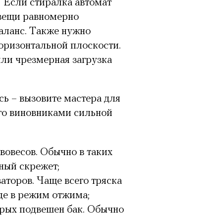
Если стиралка автомат
 вещи равномерно
баланс. Также нужно
оризонтальной плоскости.
ли чрезмерная загрузка
сь – вызовите мастера для
го виновниками сильной
овесов. Обычно в таких
ный скрежет;
аторов. Чаще всего тряска
де в режим отжима;
орых подвешен бак. Обычно