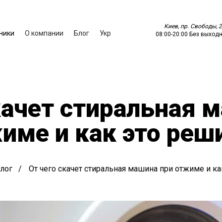
Киев, пр. Свободы, 2
ники
О компании
Блог
Укр
08:00
-
20:00
Без выход
качет стиральная 
име и как это реш
лог
От чего скачет стиральная машина при отжиме и ка