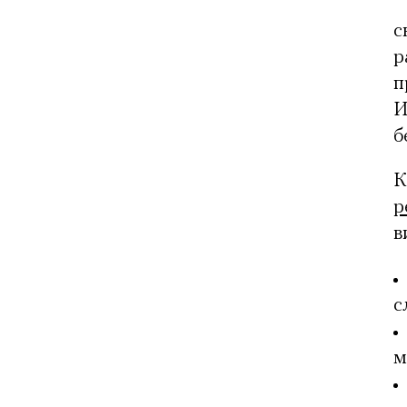
с
р
п
И
б
К
р
в
с
м