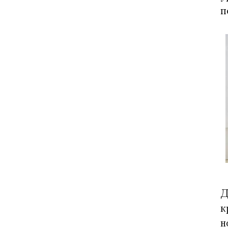
п
Д
к
н