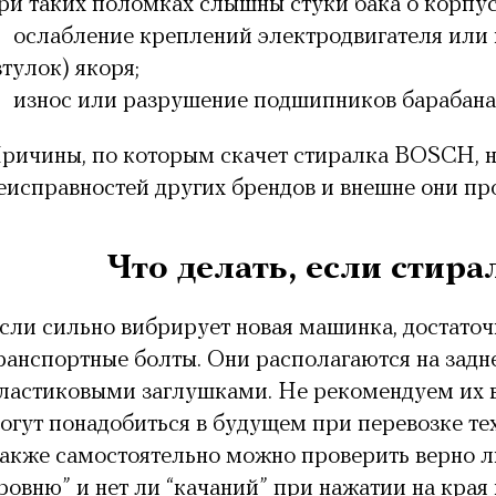
ри таких поломках слышны стуки бака о корпус
ослабление креплений электродвигателя или
втулок) якоря;
износ или разрушение подшипников барабана 
ричины, по которым скачет стиралка BOSCH, н
еисправностей других брендов и внешне они пр
Что делать, если стира
сли сильно вибрирует новая машинка, достаточ
ранспортные болты. Они располагаются на задне
ластиковыми заглушками. Не рекомендуем их в
огут понадобиться в будущем при перевозке тех
акже самостоятельно можно проверить верно ли
ровню” и нет ли “качаний” при нажатии на края